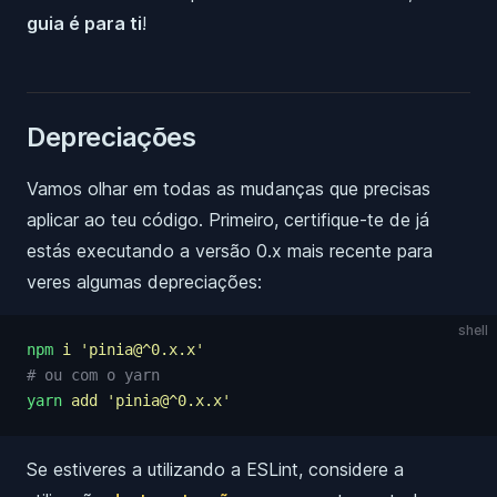
guia é para ti
!
Depreciações
Vamos olhar em todas as mudanças que precisas
aplicar ao teu código. Primeiro, certifique-te de já
estás executando a versão 0.x mais recente para
veres algumas depreciações:
shell
npm
 i
 '
pinia@^0.x.x
'
# ou com o yarn
yarn
 add
 '
pinia@^0.x.x
'
Se estiveres a utilizando a ESLint, considere a