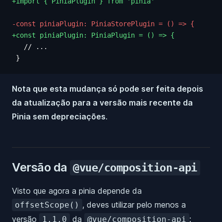
+import { PiniaPlugin } from 'pinia'
-const piniaPlugin: PiniaStorePlugin = () => {
+const piniaPlugin: PiniaPlugin = () => {
   // ...
 }
Nota que esta mudança só pode ser feita depois
da atualização para a versão mais recente da
Pinia sem depreciações
.
Versão da
@vue/composition-api
Visto que agora a pinia depende da
, deves utilizar pelo menos a
offsetScope()
versão
da
:
1.1.0
@vue/composition-api