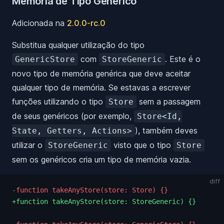
Memória de Tipo Genérico
Adicionada na
2.0.0-rc.0
Substitua qualquer utilização do tipo
com
. Este é o
GenericStore
StoreGeneric
novo tipo de memória genérica que deve aceitar
qualquer tipo de memória. Se estavas a escrever
funções utilizando o tipo
sem a passagem
Store
de seus genéricos (por exemplo,
Store<Id,
), também deves
State, Getters, Actions>
utilizar o
visto que o tipo
StoreGeneric
Store
sem os genéricos cria um tipo de memória vazia.
diff
-function takeAnyStore(store: Store) {}
+function takeAnyStore(store: StoreGeneric) {}