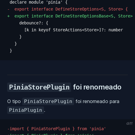
 declare module 'pinia' {
-  export interface DefineStoreOptions<S, Store> {
+  export interface DefineStoreOptionsBase<S, Store> 
     debounce?: {
       [k in keyof StoreActions<Store>]?: number
     }
   }
 }
foi renomeado
PiniaStorePlugin
O tipo
foi renomeado para
PiniaStorePlugin
.
PiniaPlugin
diff
-import { PiniaStorePlugin } from 'pinia'