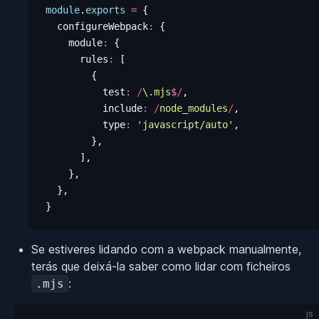
module
.
exports
 =
 {
  configureWebpack
:
 {
    module
:
 {
      rules
:
 [
        {
          test
:
 /
\.
mjs
$
/
,
          include
:
 /
node_modules
/
,
          type
:
 '
javascript/auto
'
,
        },
      ],
    },
  },
}
Se estiveres lidando com a webpack manualmente,
terás que deixá-la saber como lidar com ficheiros
:
.mjs
js