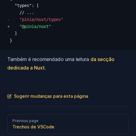
   "types": [
     // ...
-    "pinia/nuxt/types"
+    "@pinia/nuxt"
   ]
 }
Também é recomendado uma leitura
da secção
dedicada a Nuxt
.
Sugerir mudanças para esta página
Previous page
Trechos de VSCode