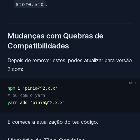
.
store.$id
Mudanças com Quebras de
Compatibilidades
Depois de remover estes, podes atualizar para versão
2 com:
shell
npm
 i
 '
pinia@^2.x.x
'
# ou com o yarn
yarn
 add
 '
pinia@^2.x.x
'
E comece a atualização do teu código.