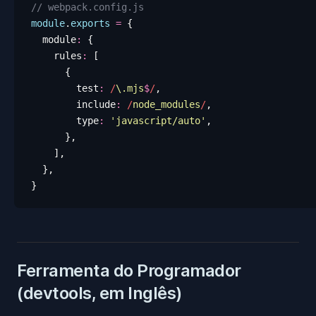
// webpack.config.js
module
.
exports
 =
 {
  module
:
 {
    rules
:
 [
      {
        test
:
 /
\.
mjs
$
/
,
        include
:
 /
node_modules
/
,
        type
:
 '
javascript/auto
'
,
      },
    ],
  },
}
Ferramenta do Programador
(devtools, em Inglês)