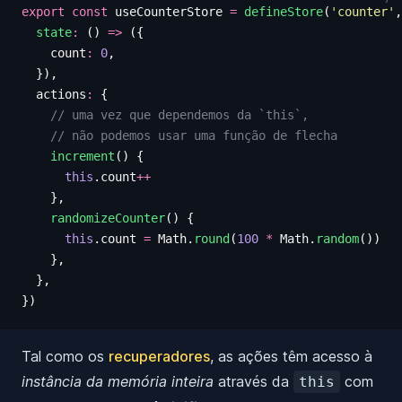
export
 const
 useCounterStore
 =
 defineStore
(
'
counter
'
,
  state
:
 ()
 =>
 ({
    count
:
 0
,
  }),
  actions
:
 {
    // uma vez que dependemos da `this`,
    // não podemos usar uma função de flecha
    increment
()
 {
      this
.
count
++
    },
    randomizeCounter
()
 {
      this
.
count
 =
 Math
.
round
(
100
 *
 Math
.
random
())
    },
  },
})
Tal como os
recuperadores
, as ações têm acesso à
instância da memória inteira
através da
com
this