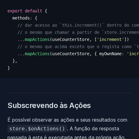
export
 default
 {
  methods
:
 {
    // dar acesso ao `this.increment()` dentro do com
    // o mesmo que chamar a partir de `store.incremen
    ...
mapActions
(
useCounterStore
,
 [
'
increment
'
])
    // o mesmo que acima exceto que o regista como `t
    ...
mapActions
(
useCounterStore
,
 {
 myOwnName
:
 '
incr
  },
}
Subscrevendo às Ações
É possível observar as ações e seus resultados com
. A função de resposta
store.$onActions()
passada à esta é executada antes da própria ação.