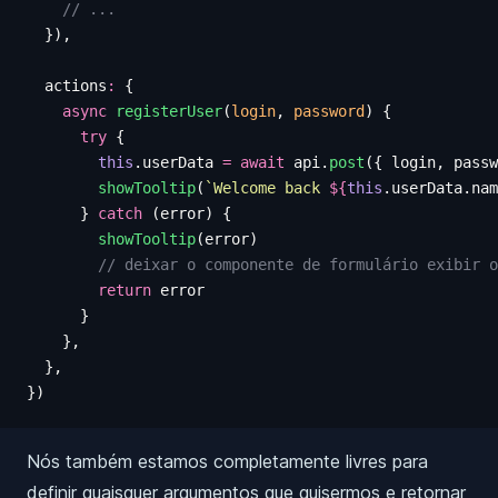
    // ...
  }),
  actions
:
 {
    async
 registerUser
(
login
,
 password
)
 {
      try
 {
        this
.
userData
 =
 await
 api
.
post
({
 login
,
 passw
        showTooltip
(
`
Welcome back 
${
this
.
userData
.
nam
      }
 catch
 (
error
)
 {
        showTooltip
(
error
)
        // deixar o componente de formulário exibir o
        return
 error
      }
    },
  },
})
Nós também estamos completamente livres para
definir quaisquer argumentos que quisermos e retornar