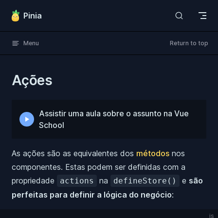
Skip to content
Pinia
Menu
Return to top
Ações
Assistir uma aula sobre o assunto na Vue
School
As ações são as equivalentes dos
métodos
nos
componentes. Estas podem ser definidas com a
propriedade
na
e
são
actions
defineStore()
perfeitas para definir a lógica do negócio
:
js