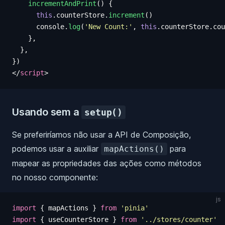
    incrementAndPrint
()
 {
      this
.
counterStore
.
increment
()
      console
.
log
(
'
New Count:
'
,
 this
.
counterStore
.
cou
    },
  },
})
</
script
>
Usando sem a
setup()
Se preferiríamos não usar a API de Composição,
podemos usar a auxiliar
para
mapActions()
mapear as propriedades das ações como métodos
no nosso componente:
js
import
 {
 mapActions
 }
 from
 '
pinia
'
import
 {
 useCounterStore
 }
 from
 '
../stores/counter
'