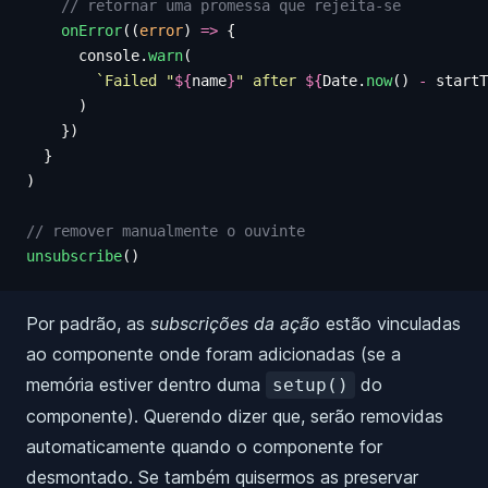
    // retornar uma promessa que rejeita-se
    onError
((
error
)
 =>
 {
      console
.
warn
(
        `
Failed "
${
name
}
" after 
${
Date
.
now
()
 -
 startT
      )
    })
  }
)
// remover manualmente o ouvinte
unsubscribe
()
Por padrão, as
subscrições da ação
estão vinculadas
ao componente onde foram adicionadas (se a
memória estiver dentro duma
do
setup()
componente). Querendo dizer que, serão removidas
automaticamente quando o componente for
desmontado. Se também quisermos as preservar