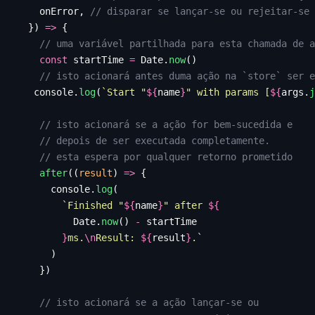
    onError
,
 // disparar se lançar-se ou rejeitar-se
  })
 =>
 {
    // uma variável partilhada para esta chamada de a
    const
 startTime
 =
 Date
.
now
()
    // isto acionará antes duma ação na `store` ser e
   console
.
log
(
`
Start "
${
name
}
" with params [
${
args
.
j
    // isto acionará se a ação for bem-sucedida e
    // depois de ser executada completamente.
    // esta espera por qualquer retorno prometido
    after
((
result
)
 =>
 {
      console
.
log
(
        `
Finished "
${
name
}
" after 
${
          Date
.
now
()
 -
 startTime
        }
ms.
\n
Result: 
${
result
}
.
`
      )
    })
    // isto acionará se a ação lançar-se ou