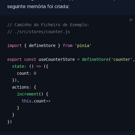
seguinte memória foi criada:
js
// Caminho do Ficheiro de Exemplo:
// ./src/stores/counter.js
import
 {
 defineStore
 }
 from
 '
pinia
'
export
 const
 useCounterStore
 =
 defineStore
(
'
counter
'
,
  state
:
 ()
 =>
 ({
    count
:
 0
  }),
  actions
:
 {
    increment
()
 {
      this
.
count
++
    }
  }
})