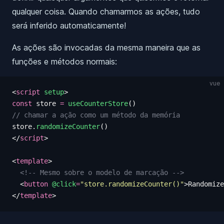
qualquer coisa. Quando chamarmos as ações, tudo
será inferido automaticamente!
As ações são invocadas da mesma maneira que as
funções e métodos normais:
vue
<
script
 setup
>
const
 store
 =
 useCounterStore
()
// chamar a ação como um método da memória
store
.
randomizeCounter
()
</
script
>
<
template
>
  <!-- Mesmo sobre o modelo de marcação -->
  <
button
 @click
=
"
store.randomizeCounter()
"
>
Randomize
</
template
>