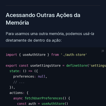
Acessando Outras Ações da
Memória
Para usarmos uma outra memória, podemos
usá-la
diretamente de dentro da
ação
:
js
import
 {
 useAuthStore
 }
 from
 '
./auth-store
'
export
 const
 useSettingsStore
 =
 defineStore
(
'
settings
  state
:
 ()
 =>
 ({
    preferences
:
 null
,
    // ...
  }),
  actions
:
 {
    async
 fetchUserPreferences
()
 {
      const
 auth
 =
 useAuthStore
()