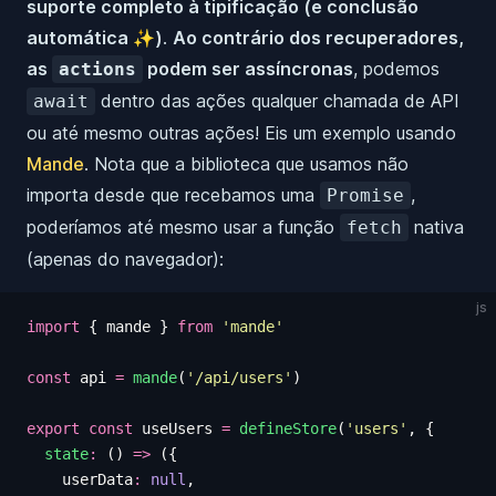
suporte completo à tipificação (e conclusão
automática ✨)
.
Ao contrário dos recuperadores,
as
podem ser assíncronas
, podemos
actions
dentro das ações qualquer chamada de API
await
ou até mesmo outras ações! Eis um exemplo usando
Mande
. Nota que a biblioteca que usamos não
importa desde que recebamos uma
,
Promise
poderíamos até mesmo usar a função
nativa
fetch
(apenas do navegador):
js
import
 {
 mande
 }
 from
 '
mande
'
const
 api
 =
 mande
(
'
/api/users
'
)
export
 const
 useUsers
 =
 defineStore
(
'
users
'
,
 {
  state
:
 ()
 =>
 ({
    userData
:
 null
,