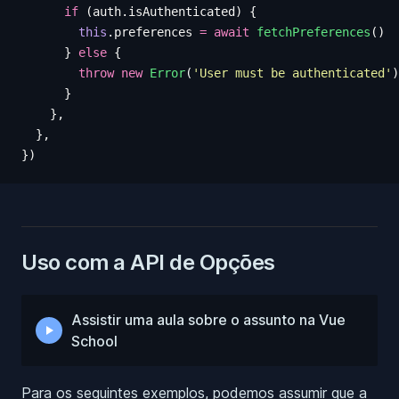
      if
 (
auth
.
isAuthenticated
)
 {
        this
.
preferences
 =
 await
 fetchPreferences
()
      }
 else
 {
        throw
 new
 Error
(
'
User must be authenticated
'
)
      }
    },
  },
})
Uso com a API de Opções
Assistir uma aula sobre o assunto na Vue
School
Para os seguintes exemplos, podemos assumir que a